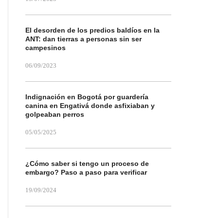
El desorden de los predios baldíos en la
ANT: dan tierras a personas sin ser
campesinos
06/09/2023
Indignación en Bogotá por guardería
canina en Engativá donde asfixiaban y
golpeaban perros
05/05/2025
¿Cómo saber si tengo un proceso de
embargo? Paso a paso para verificar
19/09/2024