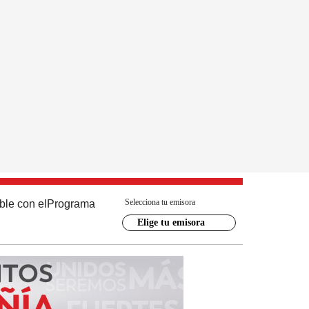
Selecciona tu emisora
ble con el
Programa
Elige tu emisora