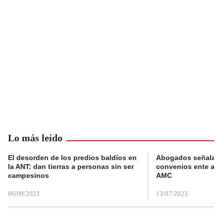
Lo más leído
El desorden de los predios baldíos en
Abogados señalan 
la ANT: dan tierras a personas sin ser
convenios ente alc
campesinos
AMC
06/09/2023
13/07/2023