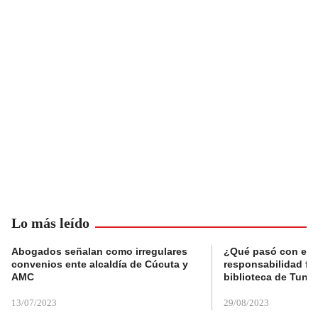
Lo más leído
Abogados señalan como irregulares
¿Qué pasó con el 
convenios ente alcaldía de Cúcuta y
responsabilidad fis
AMC
biblioteca de Tunja
13/07/2023
29/08/2023