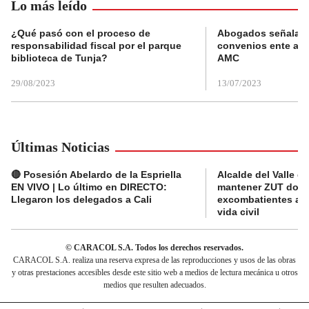
Lo más leído
¿Qué pasó con el proceso de
Abogados señalan 
responsabilidad fiscal por el parque
convenios ente alc
biblioteca de Tunja?
AMC
29/08/2023
13/07/2023
Últimas Noticias
🔴 Posesión Abelardo de la Espriella
Alcalde del Valle 
EN VIVO | Lo último en DIRECTO:
mantener ZUT dond
Llegaron los delegados a Cali
excombatientes ava
vida civil
© CARACOL S.A. Todos los derechos reservados.
CARACOL S.A. realiza una reserva expresa de las reproducciones y usos de las obras
y otras prestaciones accesibles desde este sitio web a medios de lectura mecánica u otros
medios que resulten adecuados.