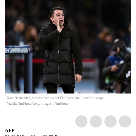
Xavi Hernández, director técnico del FC Barcelona. Foto: Giuseppe
Maffia/NurPhoto/Getty Images
/
NurPhoto
AFP