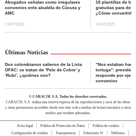
Abogados señalan como irregulares
10 plantillas de hoj
convenios ente alcaldía de Cúcuta y
gratuitas para des
AMC
¿Cómo convertirla
13/07/2023
11/02/2025
Últimas Noticias
Dos colombianos salieron de la Lista
“Nos estaban haci
OFAC: se tratan de ‘Pelo de Cobre’ y
tortuga”: presiden
‘Rubi’, ¿quiénes son?
responde por ejecu
convenios
© CARACOL S.A. Todos los derechos reservados.
CARACOL S.A. realiza una reserva expresa de las reproducciones y usos de las obras
y otras prestaciones accesibles desde este sitio web a medios de lectura mecánica u otros
medios que resulten adecuados.
Aviso legal
Política de Protección de Datos
Política de cookies
Configuración de cookies
Transparencia
Soluciones W
Teléfonos