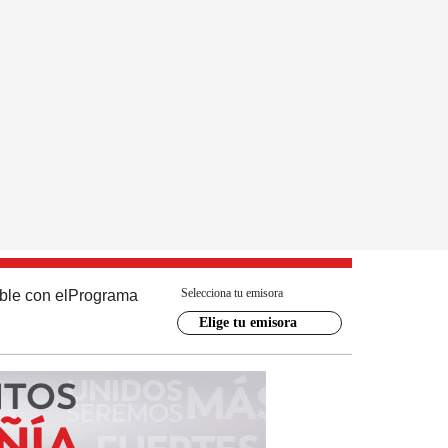
Selecciona tu emisora
ble con el
Programa
Elige tu emisora