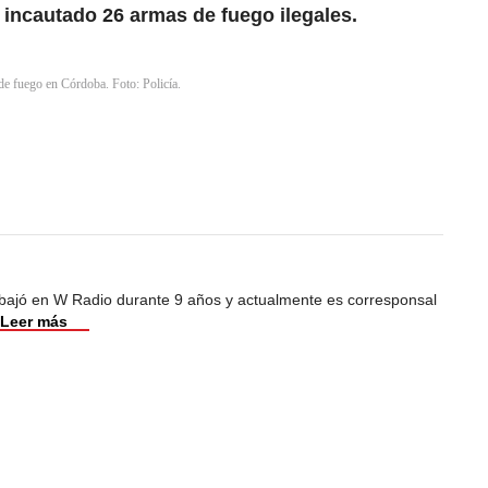
 incautado 26 armas de fuego ilegales.
de fuego en Córdoba. Foto: Policía.
abajó en W Radio durante 9 años y actualmente es corresponsal
Leer más