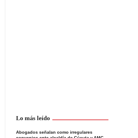
Lo más leído
Abogados señalan como irregulares
convenios ente alcaldía de Cúcuta y AMC