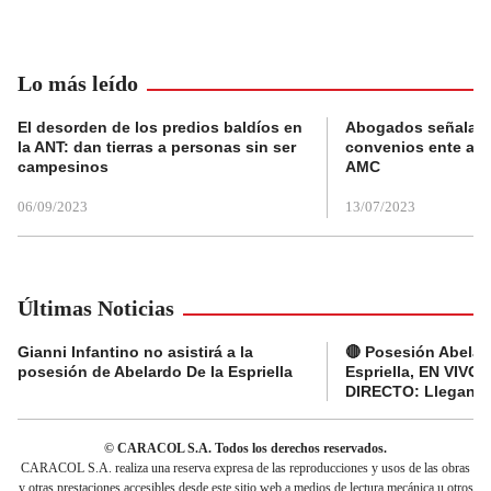
Lo más leído
El desorden de los predios baldíos en
Abogados señalan 
la ANT: dan tierras a personas sin ser
convenios ente alc
campesinos
AMC
06/09/2023
13/07/2023
Últimas Noticias
Gianni Infantino no asistirá a la
🔴 Posesión Abelar
posesión de Abelardo De la Espriella
Espriella, EN VIVO 
DIRECTO: Llegan d
© CARACOL S.A. Todos los derechos reservados.
CARACOL S.A. realiza una reserva expresa de las reproducciones y usos de las obras
y otras prestaciones accesibles desde este sitio web a medios de lectura mecánica u otros