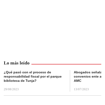
Lo más leído
¿Qué pasó con el proceso de
Abogados señalan 
responsabilidad fiscal por el parque
convenios ente alc
biblioteca de Tunja?
AMC
29/08/2023
13/07/2023