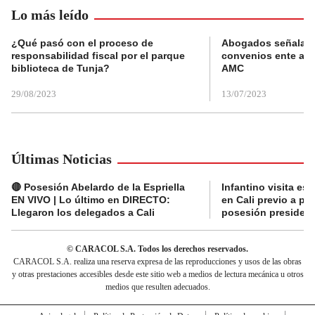
Lo más leído
¿Qué pasó con el proceso de
Abogados señalan 
responsabilidad fiscal por el parque
convenios ente alc
biblioteca de Tunja?
AMC
29/08/2023
13/07/2023
Últimas Noticias
🔴 Posesión Abelardo de la Espriella
Infantino visita es
EN VIVO | Lo último en DIRECTO:
en Cali previo a pa
Llegaron los delegados a Cali
posesión presidenc
© CARACOL S.A. Todos los derechos reservados.
CARACOL S.A. realiza una reserva expresa de las reproducciones y usos de las obras
y otras prestaciones accesibles desde este sitio web a medios de lectura mecánica u otros
medios que resulten adecuados.