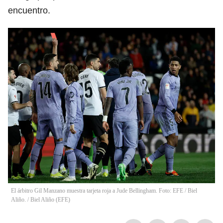
encuentro.
El árbitro Gil Manzano muestra tarjeta roja a Jude Bellingham. Foto: EFE / Biel
Aliño.
/
Biel Aliño
(
EFE
)