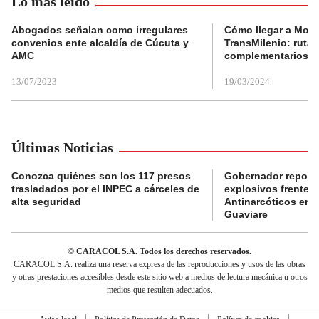
Lo más leído
Abogados señalan como irregulares
Cómo llegar a Mons
convenios ente alcaldía de Cúcuta y
TransMilenio: rutas
AMC
complementarios
13/07/2023
19/03/2024
Últimas Noticias
Conozca quiénes son los 117 presos
Gobernador reporta
trasladados por el INPEC a cárceles de
explosivos frente 
alta seguridad
Antinarcóticos en 
Guaviare
© CARACOL S.A. Todos los derechos reservados.
CARACOL S.A. realiza una reserva expresa de las reproducciones y usos de las obras
y otras prestaciones accesibles desde este sitio web a medios de lectura mecánica u otros
medios que resulten adecuados.