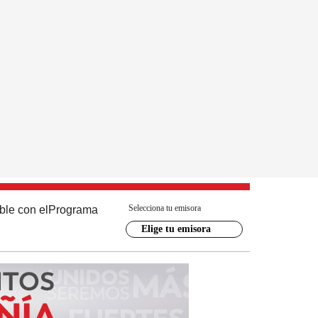
Selecciona tu emisora
ble con el
Programa
Elige tu emisora