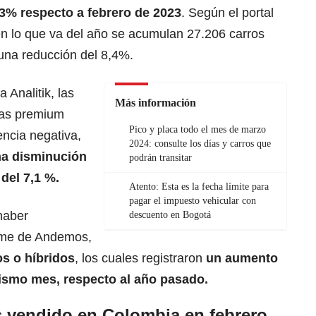
,3% respecto a febrero de 2023
. Según el portal
en lo que va del año se acumulan 27.206 carros
 una reducción del 8,4%.
Analitik, las
Más información
cas premium
Pico y placa todo el mes de marzo
encia negativa,
2024: consulte los días y carros que
na disminución
podrán transitar
del 7,1 %.
Atento: Esta es la fecha límite para
pagar el impuesto vehicular con
haber
descuento en Bogotá
rme de Andemos,
os o híbridos
, los cuales registraron
un aumento
ismo mes, respecto al año pasado.
s vendido en Colombia en febrero