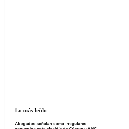
Lo más leído
Abogados señalan como irregulares
convenios ente alcaldía de Cúcuta y AMC