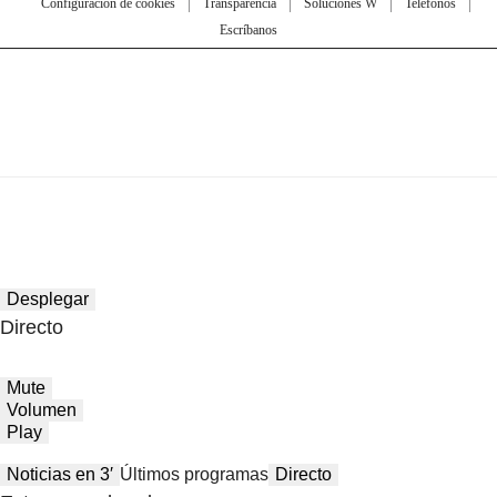
Configuración de cookies
Transparencia
Soluciones W
Teléfonos
Escríbanos
Desplegar
Directo
Mute
Volumen
Play
Noticias en 3′
Últimos programas
Directo