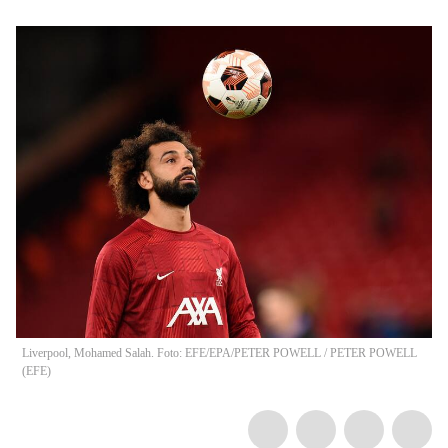
Liverpool, Mohamed Salah. Foto: EFE/EPA/PETER POWELL
/
PETER POWELL
(
EFE
)