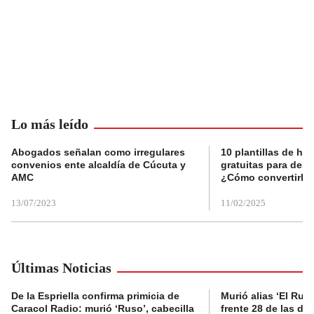
Lo más leído
Abogados señalan como irregulares
10 plantillas de hoj
convenios ente alcaldía de Cúcuta y
gratuitas para des
AMC
¿Cómo convertirla
13/07/2023
11/02/2025
Últimas Noticias
De la Espriella confirma primicia de
Murió alias ‘El Ruso
Caracol Radio: murió ‘Ruso’, cabecilla
frente 28 de las di