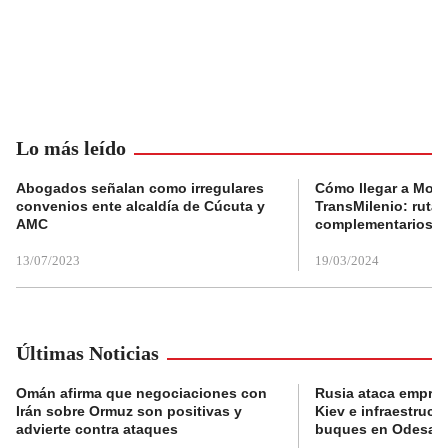
Lo más leído
Abogados señalan como irregulares
Cómo llegar a Mons
convenios ente alcaldía de Cúcuta y
TransMilenio: rutas
AMC
complementarios
13/07/2023
19/03/2024
Últimas Noticias
Omán afirma que negociaciones con
Rusia ataca empres
Irán sobre Ormuz son positivas y
Kiev e infraestructu
advierte contra ataques
buques en Odesa