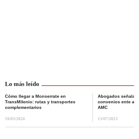
Lo más leído
Cómo llegar a Monserrate en
Abogados señalan 
TransMilenio: rutas y transportes
convenios ente alc
complementarios
AMC
19/03/2024
13/07/2023