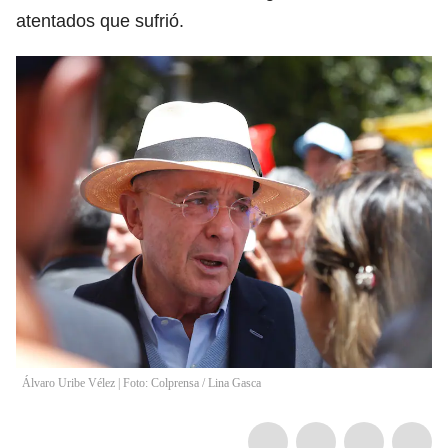
atentados que sufrió.
Álvaro Uribe Vélez | Foto: Colprensa
/
Lina Gasca