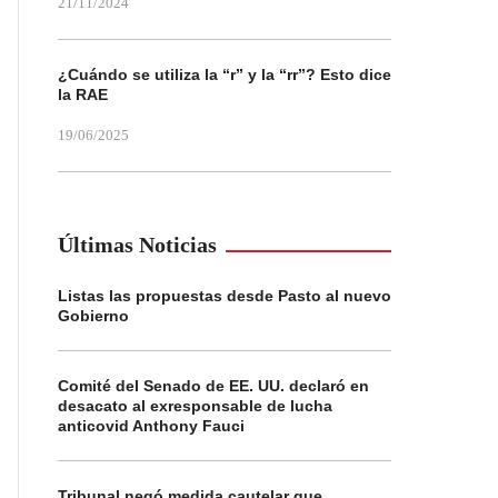
21/11/2024
¿Cuándo se utiliza la “r” y la “rr”? Esto dice
la RAE
19/06/2025
Últimas Noticias
Listas las propuestas desde Pasto al nuevo
Gobierno
Comité del Senado de EE. UU. declaró en
desacato al exresponsable de lucha
anticovid Anthony Fauci
Tribunal negó medida cautelar que