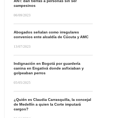
ANT: dan tierras a personas sin ser
campesinos
06/09/2023
Abogados señalan como irregulares
convenios ente alcaldía de Cúcuta y AMC
13/07/2023
Indignación en Bogotá por guardería
canina en Engativá donde asfixiaban y
golpeaban perros
05/05/2025
¿Quién es Claudia Carrasquilla, la concejal
de Medellín a quien la Corte imputará
cargos?