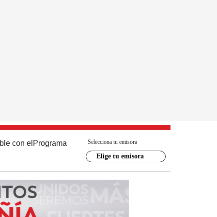
Selecciona tu emisora
ble con el
Programa
Elige tu emisora