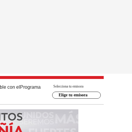
Selecciona tu emisora
ble con el
Programa
Elige tu emisora