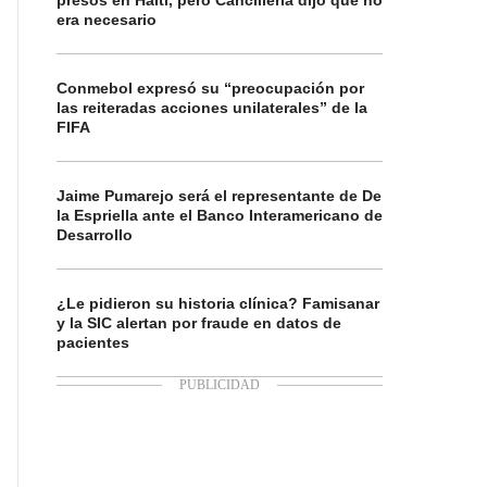
presos en Haití, pero Cancillería dijo que no
era necesario
Conmebol expresó su “preocupación por
las reiteradas acciones unilaterales” de la
FIFA
Jaime Pumarejo será el representante de De
la Espriella ante el Banco Interamericano de
Desarrollo
¿Le pidieron su historia clínica? Famisanar
y la SIC alertan por fraude en datos de
pacientes