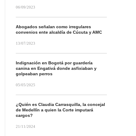
06/09/2023
Abogados señalan como irregulares
convenios ente alcaldía de Cúcuta y AMC
13/07/2023
Indignación en Bogotá por guardería
canina en Engativá donde asfixiaban y
golpeaban perros
05/05/2025
¿Quién es Claudia Carrasquilla, la concejal
de Medellín a quien la Corte imputará
cargos?
21/11/2024