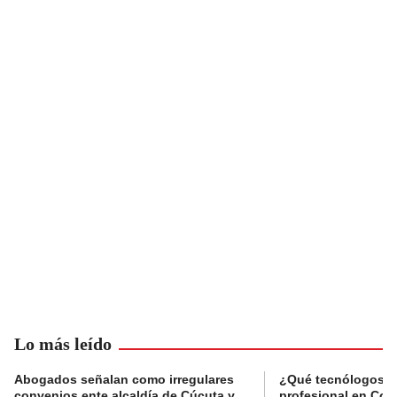
Lo más leído
Abogados señalan como irregulares
¿Qué tecnólogos re
convenios ente alcaldía de Cúcuta y
profesional en Col