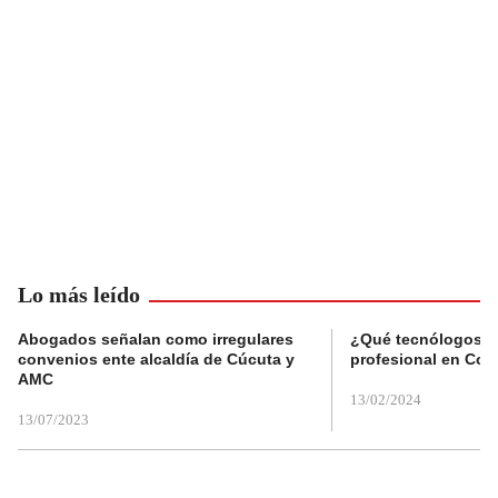
Lo más leído
Abogados señalan como irregulares
¿Qué tecnólogos re
convenios ente alcaldía de Cúcuta y
profesional en Col
AMC
13/02/2024
13/07/2023