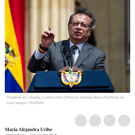
Presidente de Colombia, Gustavo Petro. (Photo by Sebastian Barros/NurPhoto via
Getty Images)
/
NurPhoto
Maria Alejandra Uribe