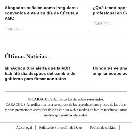
Abogados señalan como irregulares
¿Qué tecnólogos re
convenios ente alcaldía de Cúcuta y
profesional en Col
AMC
13/02/2024
13/07/2023
Últimas Noticias
MinAgricultura alerta que la ADR
Honduras ve una o
habilitó día despúes del cambio de
ampliar cooperaci
gobierno para firmar contratos
© CARACOL S.A. Todos los derechos reservados.
CARACOL S.A. realiza una reserva expresa de las reproducciones y usos de las obras
y otras prestaciones accesibles desde este sitio web a medios de lectura mecánica u otros
medios que resulten adecuados.
Aviso legal
Política de Protección de Datos
Política de cookies