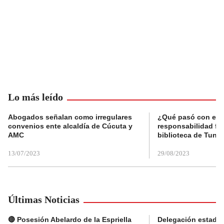
Lo más leído
Abogados señalan como irregulares
¿Qué pasó con el 
convenios ente alcaldía de Cúcuta y
responsabilidad fis
AMC
biblioteca de Tunja
13/07/2023
29/08/2023
Últimas Noticias
🔴 Posesión Abelardo de la Espriella
Delegación estado