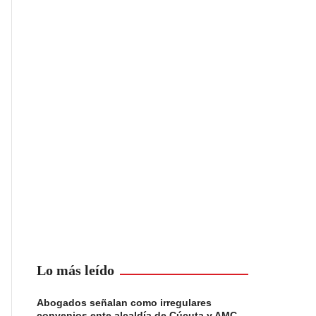
Lo más leído
Abogados señalan como irregulares
convenios ente alcaldía de Cúcuta y AMC