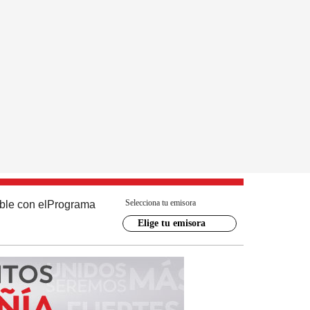
Selecciona tu emisora
ble con el
Programa
Elige tu emisora