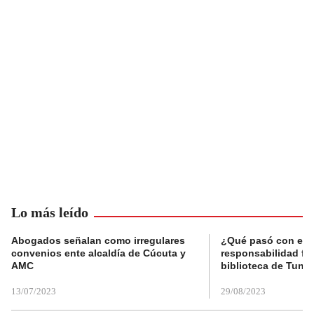
Lo más leído
Abogados señalan como irregulares
¿Qué pasó con el 
convenios ente alcaldía de Cúcuta y
responsabilidad fis
AMC
biblioteca de Tunja
13/07/2023
29/08/2023