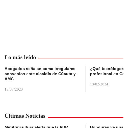
Lo más leído
Abogados señalan como irregulares
¿Qué tecnólogos re
convenios ente alcaldía de Cúcuta y
profesional en Col
AMC
13/02/2024
13/07/2023
Últimas Noticias
MinAgricultura alerta que la ADR
Honduras ve una o