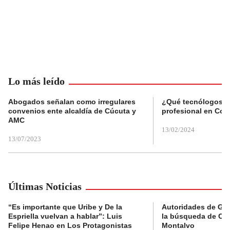
Lo más leído
Abogados señalan como irregulares
¿Qué tecnólogos re
convenios ente alcaldía de Cúcuta y
profesional en Col
AMC
13/02/2024
13/07/2023
Últimas Noticias
“Es importante que Uribe y De la
Autoridades de Gu
Espriella vuelvan a hablar”: Luis
la búsqueda de Cla
Felipe Henao en Los Protagonistas
Montalvo