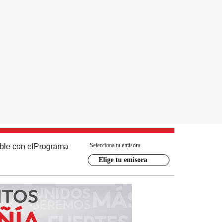
Selecciona tu emisora
ble con el
Programa
Elige tu emisora