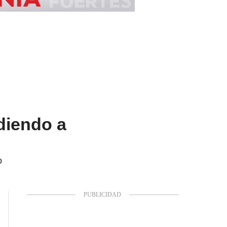
diendo a
o