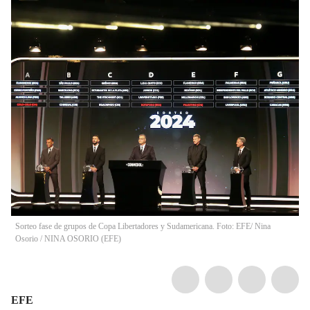
Sorteo fase de grupos de Copa Libertadores y Sudamericana. Foto: EFE/ Nina
Osorio
/
NINA OSORIO
(
EFE
)
EFE