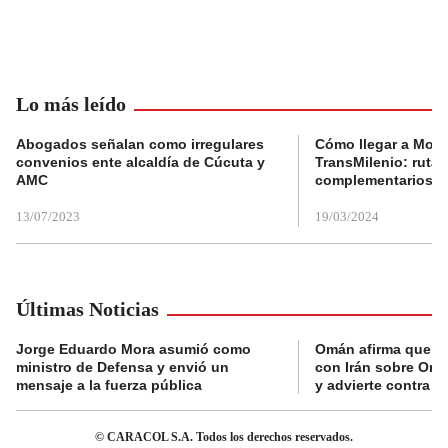
Lo más leído
Abogados señalan como irregulares
Cómo llegar a Mons
convenios ente alcaldía de Cúcuta y
TransMilenio: rutas
AMC
complementarios
13/07/2023
19/03/2024
Últimas Noticias
Jorge Eduardo Mora asumió como
Omán afirma que n
ministro de Defensa y envió un
con Irán sobre Orm
mensaje a la fuerza pública
y advierte contra a
© CARACOL S.A. Todos los derechos reservados.