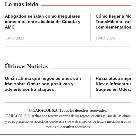
Lo más leído
Abogados señalan como irregulares
Cómo llegar a Mons
convenios ente alcaldía de Cúcuta y
TransMilenio: rutas
AMC
complementarios
13/07/2023
19/03/2024
Últimas Noticias
Omán afirma que negociaciones con
Rusia ataca empres
Irán sobre Ormuz son positivas y
Kiev e infraestructu
advierte contra ataques
buques en Odesa
© CARACOL S.A. Todos los derechos reservados.
CARACOL S.A. realiza una reserva expresa de las reproducciones y usos de las obras
y otras prestaciones accesibles desde este sitio web a medios de lectura mecánica u otros
medios que resulten adecuados.