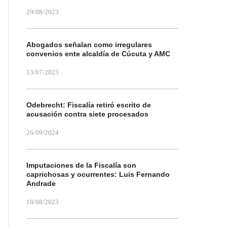
29/08/2023
Abogados señalan como irregulares
convenios ente alcaldía de Cúcuta y AMC
13/07/2023
Odebrecht: Fiscalía retiró escrito de
acusación contra siete procesados
26/09/2024
Imputaciones de la Fiscalía son
caprichosas y ocurrentes: Luis Fernando
Andrade
18/08/2023