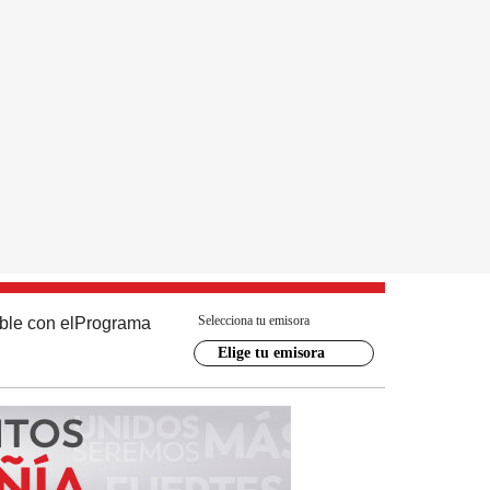
Selecciona tu emisora
ble con el
Programa
Elige tu emisora