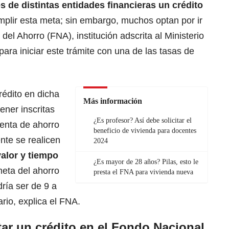
s de distintas entidades financieras un crédito
plir esta meta; sin embargo, muchos optan por ir
el Ahorro (FNA), institución adscrita al Ministerio
para iniciar este trámite con una de las tasas de
rédito en dicha
Más información
ener inscritas
¿Es profesor? Así debe solicitar el
uenta de ahorro
beneficio de vivienda para docentes
te se realicen
2024
valor y tiempo
¿Es mayor de 28 años? Pilas, esto le
meta del ahorro
presta el FNA para vivienda nueva
ría ser de 9 a
io, explica el FNA.
tar un crédito en el Fondo Nacional