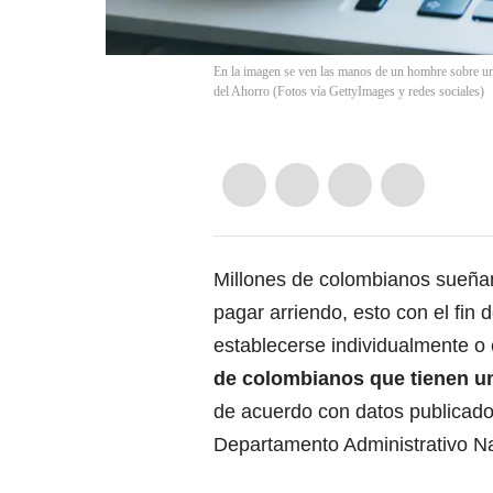
En la imagen se ven las manos de un hombre sobre un 
del Ahorro (Fotos vía GettyImages y redes sociales)
Millones de colombianos sueñan 
pagar arriendo, esto con el fin 
establecerse individualmente o 
de colombianos que tienen u
de acuerdo con datos publicado
Departamento Administrativo Na