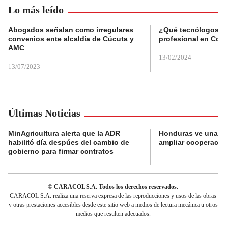
Lo más leído
Abogados señalan como irregulares
¿Qué tecnólogos re
convenios ente alcaldía de Cúcuta y
profesional en Col
AMC
13/02/2024
13/07/2023
Últimas Noticias
MinAgricultura alerta que la ADR
Honduras ve una o
habilitó día despúes del cambio de
ampliar cooperaci
gobierno para firmar contratos
© CARACOL S.A. Todos los derechos reservados.
CARACOL S.A. realiza una reserva expresa de las reproducciones y usos de las obras
y otras prestaciones accesibles desde este sitio web a medios de lectura mecánica u otros
medios que resulten adecuados.