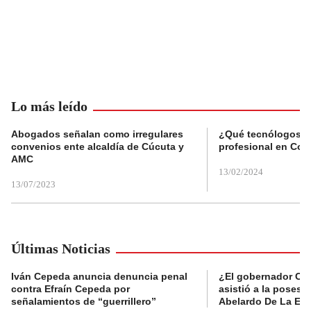
Lo más leído
Abogados señalan como irregulares
¿Qué tecnólogos re
convenios ente alcaldía de Cúcuta y
profesional en Col
AMC
13/02/2024
13/07/2023
Últimas Noticias
Iván Cepeda anuncia denuncia penal
¿El gobernador Ca
contra Efraín Cepeda por
asistió a la posesi
señalamientos de “guerrillero”
Abelardo De La Esp