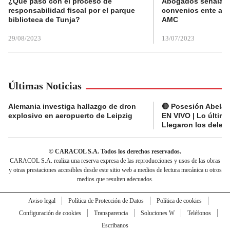
¿Qué pasó con el proceso de
Abogados señalan 
responsabilidad fiscal por el parque
convenios ente alc
biblioteca de Tunja?
AMC
29/08/2023
13/07/2023
Últimas Noticias
Alemania investiga hallazgo de dron
🔴 Posesión Abelard
explosivo en aeropuerto de Leipzig
EN VIVO | Lo últim
Llegaron los deleg
© CARACOL S.A. Todos los derechos reservados.
CARACOL S.A. realiza una reserva expresa de las reproducciones y usos de las obras
y otras prestaciones accesibles desde este sitio web a medios de lectura mecánica u otros
medios que resulten adecuados.
Aviso legal
Política de Protección de Datos
Política de cookies
Configuración de cookies
Transparencia
Soluciones W
Teléfonos
Escríbanos