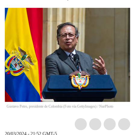
Gustavo Petro, presidente de Colombia (Foto vía GettyImages)
/
NurPhoto
20/03/2024 - 21:52
GMT-5