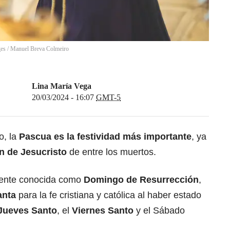
ges
/
Manuel Breva Colmeiro
Lina María Vega
20/03/2024 - 16:07
GMT-5
o, la
Pascua es la festividad más importante
, ya
n de Jesucristo
de entre los muertos.
ente conocida como
Domingo de Resurrección
,
anta
para la fe cristiana y católica al haber estado
Jueves Santo
, el
Viernes Santo
y el Sábado