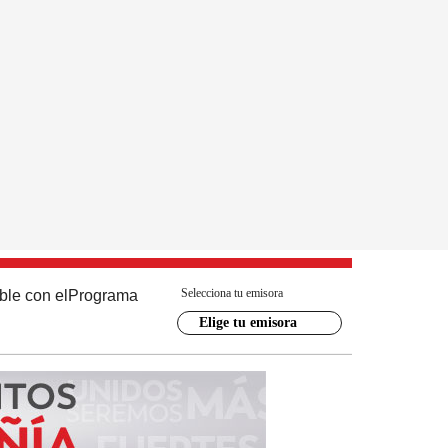
Selecciona tu emisora
ble con el
Programa
Elige tu emisora