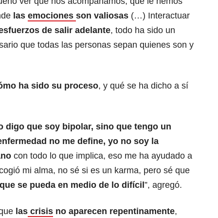
bueno ver que nos acompañamos, que le hemos
onde
las
emociones
son valiosas
(…) Interactuar
sfuerzos de salir adelante
, todo ha sido un
sario que todas las personas sepan quienes son y
ómo ha sido su proceso
, y qué se ha dicho a sí
o digo que soy bipolar, sino que tengo un
 enfermedad no me define, yo no soy la
ano
con todo lo que implica, eso me ha ayudado a
scogió mi alma, no sé si es un karma, pero sé que
que se pueda en medio de lo difícil
”, agregó.
 que
las
crisis
no aparecen repentinamente
,