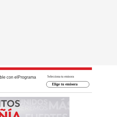
Selecciona tu emisora
ble con el
Programa
Elige tu emisora