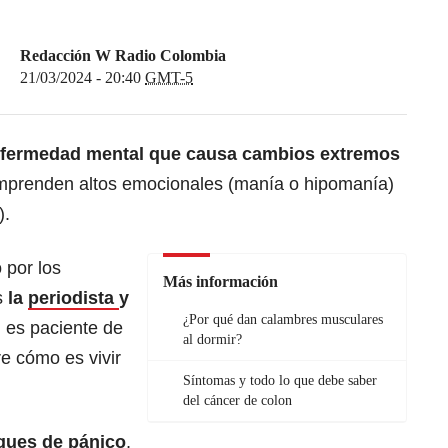
Redacción W Radio Colombia
21/03/2024 - 20:40
GMT-5
enfermedad mental que causa cambios extremos
mprenden altos emocionales (manía o hipomanía)
).
 por los
Más información
s
la
periodista
y
¿Por qué dan calambres musculares
 es paciente de
al dormir?
re cómo es vivir
Síntomas y todo lo que debe saber
del cáncer de colon
ques
de pánico
,