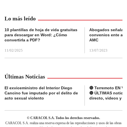
Lo más leído
10 plantillas de hoja de vida gratuitas
Abogados señalan 
para descargar en Word: ¿Cómo
convenios ente alc
convertirla a PDF?
AMC
11/02/2025
13/07/2023
Últimas Noticias
El exviceministro del Interior Diego
🔴 Terremoto EN V
Cancino fue imputado por el delito de
🔴 ÚLTIMAS noticia
acto sexual violento
directo, videos y r
© CARACOL S.A. Todos los derechos reservados.
CARACOL S.A. realiza una reserva expresa de las reproducciones y usos de las obras