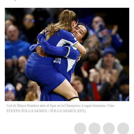
Gol de Mayra Ramírez ante el Ajax en la Champions League femenina. Foto:
EFE/EPA/TOLGA AKMEN
/
TOLGA AKMEN
(
EFE
)