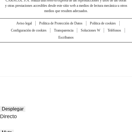
CARACOL S.A. realiza una reserva expresa de las reproducciones y usos de las obras
y otras prestaciones accesibles desde este sitio web a medios de lectura mecánica u otros
medios que resulten adecuados.
Aviso legal
Política de Protección de Datos
Política de cookies
Configuración de cookies
Transparencia
Soluciones W
Teléfonos
Escríbanos
Desplegar
Directo