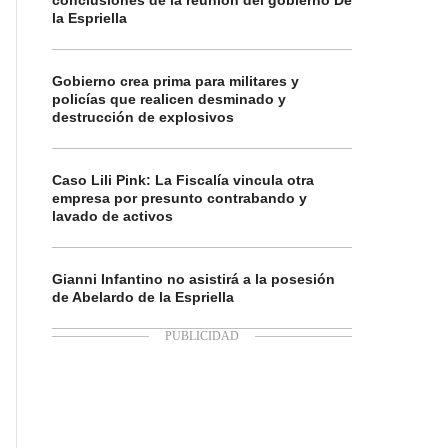
conclusiones de la reunión del gobierno De
la Espriella
Gobierno crea prima para militares y
policías que realicen desminado y
destrucción de explosivos
Caso Lili Pink: La Fiscalía vincula otra
empresa por presunto contrabando y
lavado de activos
Gianni Infantino no asistirá a la posesión
de Abelardo de la Espriella