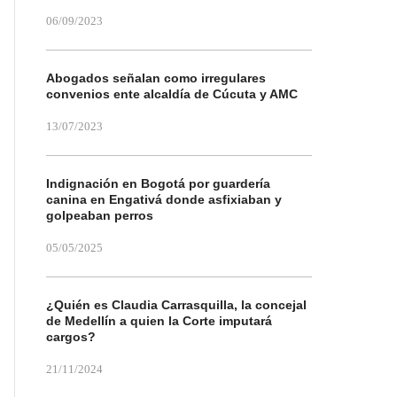
06/09/2023
Abogados señalan como irregulares
convenios ente alcaldía de Cúcuta y AMC
13/07/2023
Indignación en Bogotá por guardería
canina en Engativá donde asfixiaban y
golpeaban perros
05/05/2025
¿Quién es Claudia Carrasquilla, la concejal
de Medellín a quien la Corte imputará
cargos?
21/11/2024