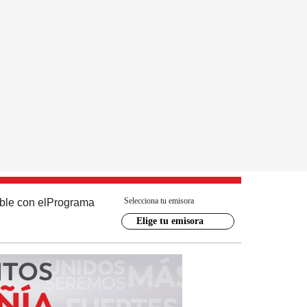
Selecciona tu emisora
ble con el
Programa
Elige tu emisora