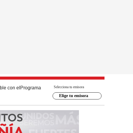
Selecciona tu emisora
ble con el
Programa
Elige tu emisora