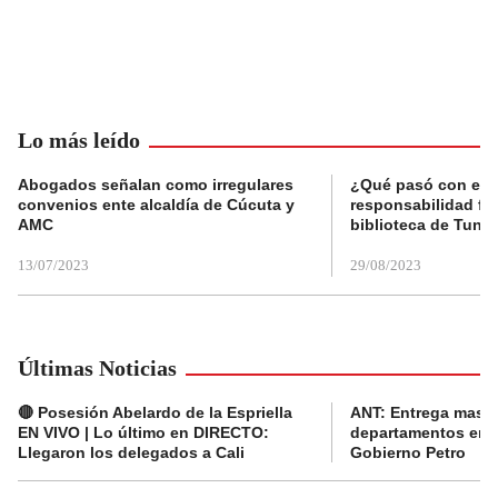
Lo más leído
Abogados señalan como irregulares
¿Qué pasó con el 
convenios ente alcaldía de Cúcuta y
responsabilidad fis
AMC
biblioteca de Tunja
13/07/2023
29/08/2023
Últimas Noticias
🔴 Posesión Abelardo de la Espriella
ANT: Entrega masiva
EN VIVO | Lo último en DIRECTO:
departamentos en e
Llegaron los delegados a Cali
Gobierno Petro