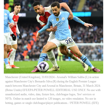
Manchester (United Kingdom), 31/03/2024.- Arsenal's William Saliba (L) in action
against Manchester City's Bernardo Silva (R) during the English Premier League
match between Manchester City and Arsenal in Manchester, Britain, 31 March 2024.
(Reino Unido) EFE/EPA/PETER POWELL EDITORIAL USE ONLY. No use with
unauthorized audio, video, data, fixture lists, club/league logos, 'live' services or
NFTs. Online in-match use limited to 120 images, no video emulation. No use in
betting, games or single club/league/player publications.
/
PETER POWELL
(
EFE
)