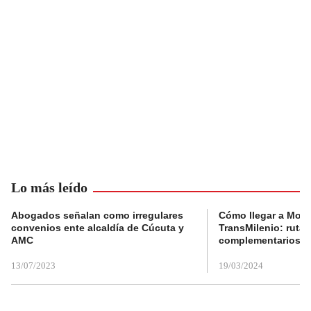
Lo más leído
Abogados señalan como irregulares
Cómo llegar a Mons
convenios ente alcaldía de Cúcuta y
TransMilenio: rutas
AMC
complementarios
13/07/2023
19/03/2024