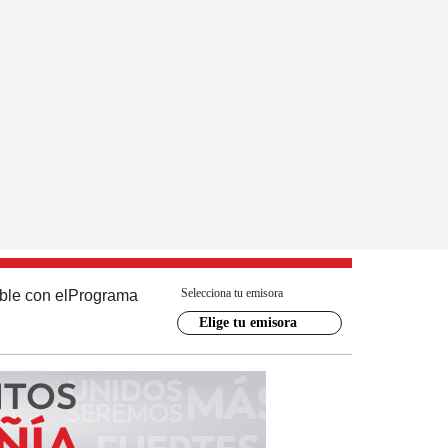
Selecciona tu emisora
ble con el
Programa
Elige tu emisora