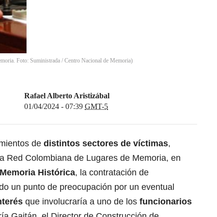
emoria. Foto: Suministrada / Centro Nacional de Memoria)
Rafael Alberto Aristizábal
01/04/2024 - 07:39
GMT-5
amientos de
distintos sectores de
víctimas
,
 la Red Colombiana de Lugares de Memoria, en
 Memoria Histórica
, la contratación de
ndo un punto de preocupación por un eventual
interés
que involucraría a uno de los
funcionarios
ría Gaitán, el Director de Construcción de