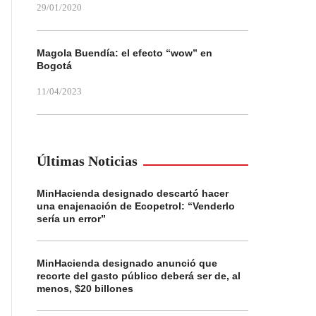
29/01/2020
Magola Buendía: el efecto “wow” en
Bogotá
11/04/2023
Últimas Noticias
MinHacienda designado descartó hacer
una enajenación de Ecopetrol: “Venderlo
sería un error”
MinHacienda designado anunció que
recorte del gasto público deberá ser de, al
menos, $20 billones