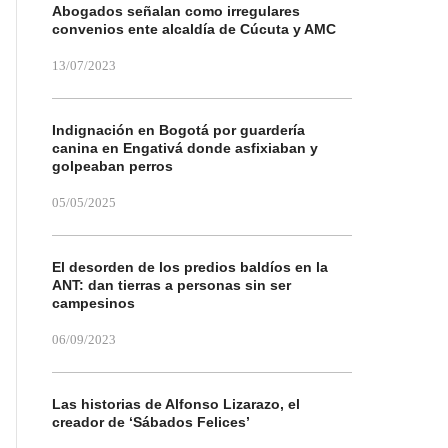
Abogados señalan como irregulares
convenios ente alcaldía de Cúcuta y AMC
13/07/2023
Indignación en Bogotá por guardería
canina en Engativá donde asfixiaban y
golpeaban perros
05/05/2025
El desorden de los predios baldíos en la
ANT: dan tierras a personas sin ser
campesinos
06/09/2023
Las historias de Alfonso Lizarazo, el
creador de ‘Sábados Felices’