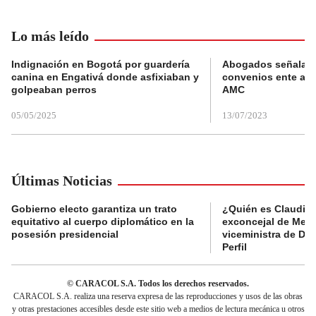
Lo más leído
Indignación en Bogotá por guardería
Abogados señalan 
canina en Engativá donde asfixiaban y
convenios ente alc
golpeaban perros
AMC
05/05/2025
13/07/2023
Últimas Noticias
Gobierno electo garantiza un trato
¿Quién es Claudia C
equitativo al cuerpo diplomático en la
exconcejal de Mede
posesión presidencial
viceministra de De
Perfil
© CARACOL S.A. Todos los derechos reservados.
CARACOL S.A. realiza una reserva expresa de las reproducciones y usos de las obras
y otras prestaciones accesibles desde este sitio web a medios de lectura mecánica u otros