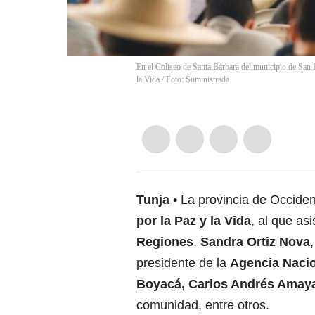
En el Coliseo de Santa Bárbara del municipio de San 
la Vida / Foto: Suministrada.
Tunja
La provincia de Occide
por la Paz y la Vida
, al que asi
Regiones
,
Sandra Ortiz Nova
presidente de la
Agencia Nacio
Boyacá, Carlos Andrés Amay
comunidad, entre otros.