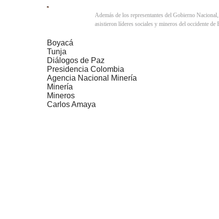
Además de los representantes del Gobierno Nacional,
asistieron líderes sociales y mineros del occidente de
Boyacá
Tunja
Diálogos de Paz
Presidencia Colombia
Agencia Nacional Minería
Minería
Mineros
Carlos Amaya