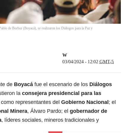
Pablo de Borbur (Boyacá), se realizaron los Diálogos para la Paz y
W
03/04/2024 - 12:02
GMT-5
nte de
Boyacá
fue el escenario de los
Diálogos
stieron la
consejera presidencial para las
, como representantes del
Gobierno Nacional
; el
nal Minera
, Álvaro Pardo; el
gobernador de
a
, líderes sociales, mineros tradicionales y