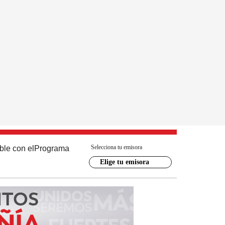
Selecciona tu emisora
ble con el
Programa
Elige tu emisora