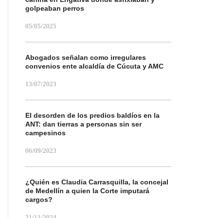
golpeaban perros
05/05/2025
Abogados señalan como irregulares
convenios ente alcaldía de Cúcuta y AMC
13/07/2023
El desorden de los predios baldíos en la
ANT: dan tierras a personas sin ser
campesinos
06/09/2023
¿Quién es Claudia Carrasquilla, la concejal
de Medellín a quien la Corte imputará
cargos?
21/11/2024