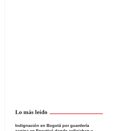
Lo más leído
Indignación en Bogotá por guardería
canina en Engativá donde asfixiaban y