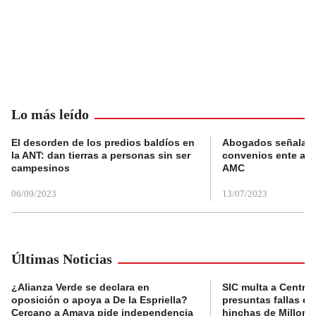
Lo más leído
El desorden de los predios baldíos en
Abogados señalan 
la ANT: dan tierras a personas sin ser
convenios ente alc
campesinos
AMC
06/09/2023
13/07/2023
Últimas Noticias
¿Alianza Verde se declara en
SIC multa a Central
oposición o apoya a De la Espriella?
presuntas fallas e
Cercano a Amaya pide independencia
hinchas de Millona