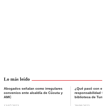
Lo más leído
Abogados señalan como irregulares
¿Qué pasó con el 
convenios ente alcaldía de Cúcuta y
responsabilidad fis
AMC
biblioteca de Tunja
13/07/2023
29/08/2023