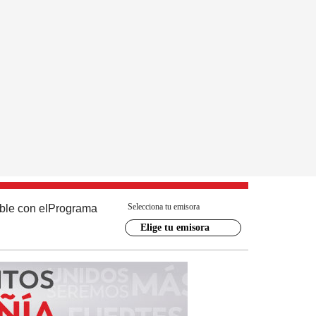
Selecciona tu emisora
ble con el
Programa
Elige tu emisora