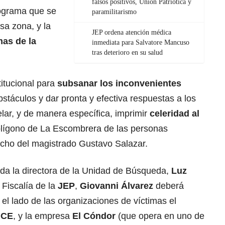
falsos positivos, Unión Patriótica y
nograma que se
paramilitarismo
sa zona, y la
JEP ordena atención médica
mas de la
inmediata para Salvatore Mancuso
tras deterioro en su salud
titucional para
subsanar los inconvenientes
bstáculos y dar pronta y efectiva respuestas a los
elar, y de manera específica, imprimir
celeridad al
olígono de La Escombrera de las personas
cho del magistrado Gustavo Salazar.
a la directora de la Unidad de Búsqueda,
Luz
a Fiscalía de la
JEP
,
Giovanni Álvarez
deberá
r el lado de las organizaciones de víctimas el
ICE
, y la empresa
El Cóndor
(que opera en uno de