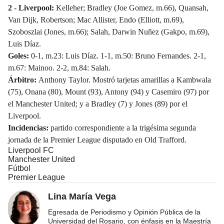
2 - Liverpool:
Kelleher; Bradley (Joe Gomez, m.66), Quansah,
Van Dijk, Robertson; Mac Allister, Endo (Elliott, m.69),
Szoboszlai (Jones, m.66); Salah, Darwin Nuñez (Gakpo, m.69),
Luis Díaz.
Goles:
0-1, m.23: Luis Díaz. 1-1, m.50: Bruno Fernandes. 2-1,
m.67: Mainoo. 2-2, m.84: Salah.
Árbitro:
Anthony Taylor. Mostró tarjetas amarillas a Kambwala
(75), Onana (80), Mount (93), Antony (94) y Casemiro (97) por
el Manchester United; y a Bradley (7) y Jones (89) por el
Liverpool.
Incidencias:
partido correspondiente a la trigésima segunda
jornada de la Premier League disputado en Old Trafford.
Liverpool FC
Manchester United
Fútbol
Premier League
Lina María Vega
Egresada de Periodismo y Opinión Pública de la
Universidad del Rosario, con énfasis en la Maestría