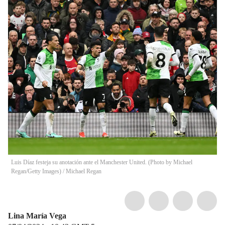
Luis Díaz festeja su anotación ante el Manchester United. (Photo by Michael
Regan/Getty Images)
/
Michael Regan
Lina María Vega