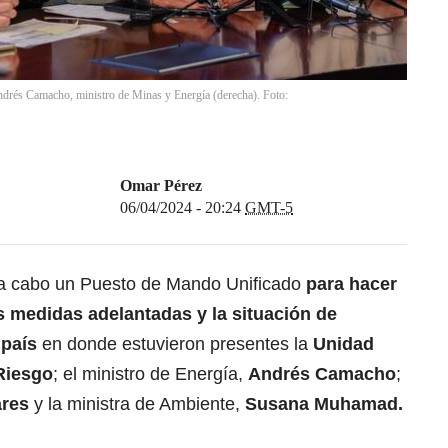
drés Camacho, ministro de Minas y Energía (derecha). Foto:
Omar Pérez
06/04/2024 - 20:24
GMT-5
ó a cabo un Puesto de Mando Unificado
para hacer
s medidas adelantadas y la situación de
 país
en donde estuvieron presentes la
Unidad
 Riesgo
; el ministro de Energía,
Andrés Camacho
;
ares
y la ministra de Ambiente,
Susana Muhamad.